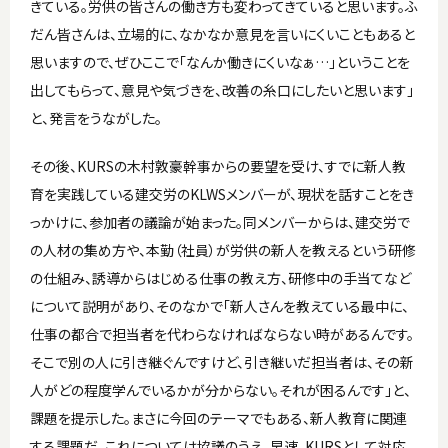
きている。労供の皆さんの働き方も変わってきていると思います。ふ
だん皆さんは、立場的に、なかなか意見を言いにくいこともあると
思いますので、ぜひここで「なんか働きにくいなぁ…」ということを
出してもらって、意見や気づきを、改善の糸口にしたいと思います」
と、発言をうながした。
その後、KURSの木村敦豪幹事からの要望を受け、すでに新人教
育を実践している建交労のKLWSメンバーが、現状を話すことをき
っかけに、参加者の議論が始まった。同メンバーからは、建交労で
の人材の集め方や、本勤（社員）が労供の新人を教えるという研修
の仕組み、誘導からはじめる仕事の教え方、研修中の手当てなど
について説明があり、そのなかで「新人さんを教えている最中に、
仕事の都合で担当者を代わらなければならない時があるんです。
そこで別の人に引き継ぐんですけど、引き継いだ担当者は、その新
人がどの程度学んでいるかが分からない。それが困るんです」と、
課題を提示した。まさに今回のテーマでもある、新人教育に関連
する課題だ。これについては協議のうえ、早速、KURSとして対応