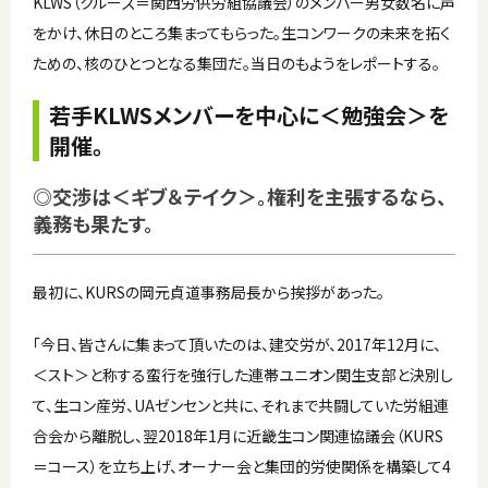
KLWS（クルーズ＝関西労供労組協議会）のメンバー男女数名に声
をかけ、休日のところ集まってもらった。生コンワークの未来を拓く
ための、核のひとつとなる集団だ。当日のもようをレポートする。
若手KLWSメンバーを中心に＜勉強会＞を
開催。
◎交渉は＜ギブ＆テイク＞。権利を主張するなら、
義務も果たす。
最初に、KURSの岡元貞道事務局長から挨拶があった。
「今日、皆さんに集まって頂いたのは、建交労が、2017年12月に、
＜スト＞と称する蛮行を強行した連帯ユニオン関生支部と決別し
て、生コン産労、UAゼンセンと共に、それまで共闘していた労組連
合会から離脱し、翌2018年1月に近畿生コン関連協議会（KURS
＝コース）を立ち上げ、オーナー会と集団的労使関係を構築して4