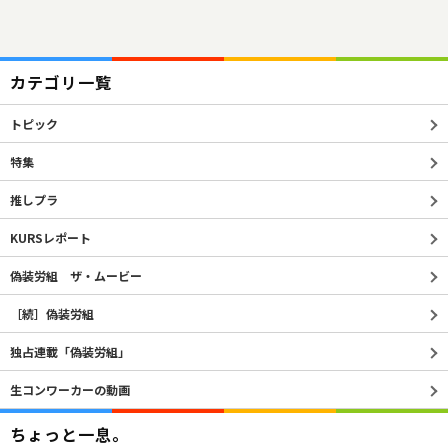
カテゴリ一覧
トピック
特集
推しプラ
KURSレポート
偽装労組 ザ・ムービー
［続］偽装労組
独占連載「偽装労組」
生コンワーカーの動画
ちょっと一息。