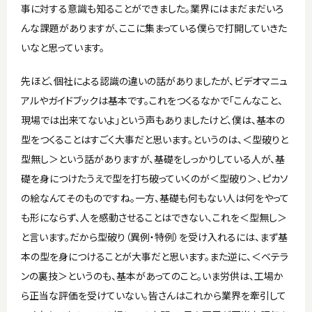
事に対する意識も知ることができました。業界にはまだまだいろ
んな課題がありますが、ここに集まっている僕らで打開していきた
いなと思っています。
先ほど、個社による認識の違いの話がありましたが、ビデオマニュ
アルやガイドブックは基本です。これをつくるなかで「こんなこと、
現場では出来てないよ」という声もありましたけど、僕は、基本の
型をつくることはすごく大事だと思います。というのは、＜型破りと
型無し＞という話がありますが、基礎をしっかりしている人が、基
礎を身につけたうえで型を打ち破っていくのが＜型破り＞、ピカソ
の絵なんてそのものですね。一方、基礎も何もない人は何をやって
も形にならず、人を感動させることはできない、これを＜型無し＞
と言います。だから型破り（異例・特例）を受け入れるには、まず基
本の型を身につけることが大事だと思います。また逆に、＜ベテラ
ンの裏技＞というのも、基本があってのこと。いま労供は、工場か
ら正当な評価を受けていない。皆さんはこれから業界を牽引して