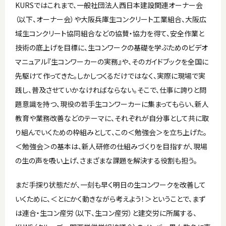
KURSではこれまで、一般社団法人西日本建設関連オーナー会
（以下、オーナー会）や大阪兵庫生コンクリート工業組合、大阪広
域生コンクリート協同組合などの協賛・協力を得て、安全作業と
技術の底上げを目標に、生コンワークの基礎を学ぶためのビデオ
マニュアル『生コンワーカーの実務』や、そのガイドブックを全国に
先駆けて作ってきた。しかしつくるだけではなく、実際に現場で実
践し、普及させていかなければならない。そこで、仕事に誇りと問
題意識を持つ、現役の若手生コンワーカーに集まってもらい、新人
教育や業務改善などのテーマに、それぞれが自分事として共に取
り組んでいくための枠組みとして、この＜勉強会＞を立ち上げた。
＜勉強会＞の基本は、新人研修の仕組みづくりを目指すが、現場
の生の声を吸い上げ、さまざまな課題を解決する役割も担う。
まだ手探り状態だが、一刻も早く明日の生コンワークを改善して
いくために、＜とにかく動きながら考えよう！＞ということで、まず
は連合・生コン産労（以下、生コン産労）と建交労に所属する、