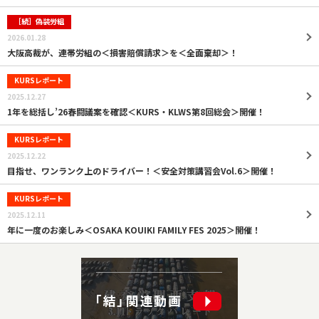
［続］偽装労組
2026.01.28
大阪高裁が、連帯労組の＜損害賠償請求＞を＜全面棄却＞！
KURSレポート
2025.12.27
1年を総括し’26春闘議案を確認＜KURS・KLWS第8回総会＞開催！
KURSレポート
2025.12.22
目指せ、ワンランク上のドライバー！＜安全対策講習会Vol.6＞開催！
KURSレポート
2025.12.11
年に一度のお楽しみ＜OSAKA KOUIKI FAMILY FES 2025＞開催！