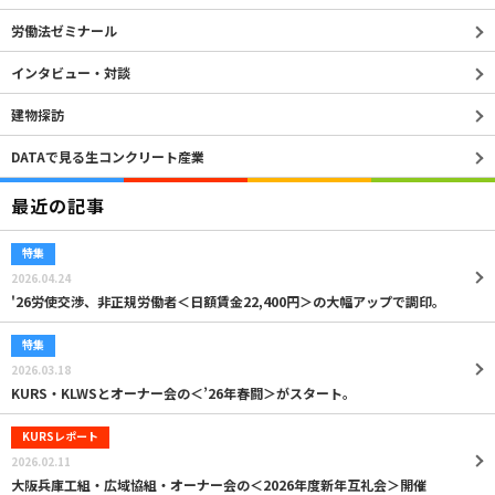
労働法ゼミナール
インタビュー・対談
建物探訪
DATAで見る生コンクリート産業
最近の記事
特集
2026.04.24
'26労使交渉、非正規労働者＜日額賃金22,400円＞の大幅アップで調印。
特集
2026.03.18
KURS・KLWSとオーナー会の＜’26年春闘＞がスタート。
KURSレポート
2026.02.11
大阪兵庫工組・広域協組・オーナー会の＜2026年度新年互礼会＞開催