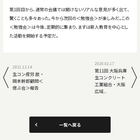
第1回目から、通常の会議では聞けないリアルな意見が多く出て、
驚くことも多々あった。今から次回の＜勉強会＞が楽しみだ。この
＜勉強会＞は今後、定期的に集まり、まずは新人教育を中心とし
た活動を開始する予定だ。
2020.02.17
2021.12.14
第11回 大阪兵庫
生コン産労 故・
生コンクリート
岡本幹郎顧問＜
工業組合・大阪
偲ぶ会＞報告
広域...
一覧へ戻る