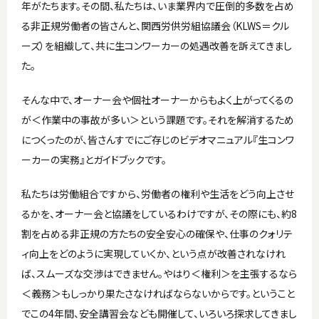
年がたちます。その間、私たちは、いま業界内で圧倒的多数を占め
る非正規労働者の皆さんと、関西労供労組協議会（KLWS＝クル
ーズ）を組織して、共に生コンワーカーの処遇改善を訴えてきまし
た。
そんな中で、オーナー会や個社オーナーからもよく上がってくるの
が＜作業中の事故が多い＞という課題です。それを解消するため
につくったのが、皆さんすでにご存じのビデオマニュアル『生コンワ
ーカーの実務』とガイドブックです。
私たちは労働組合ですから、労働者の権利や生活をどう向上させ
るかを、オーナー会と協議をしているわけですが、その際にも、約8
割を占める非正規の方たちの安全安心の確保や、仕事のクォリテ
ィ向上をどのように実現していくか、という点が改善されなけれ
ば、スムーズな交渉はできません。やはり＜権利＞を主張するなら
＜義務＞もしっかり果たさなければならないからです。ということ
でこの4年間、安全講習会なども開催して、いろいろ探求してきまし