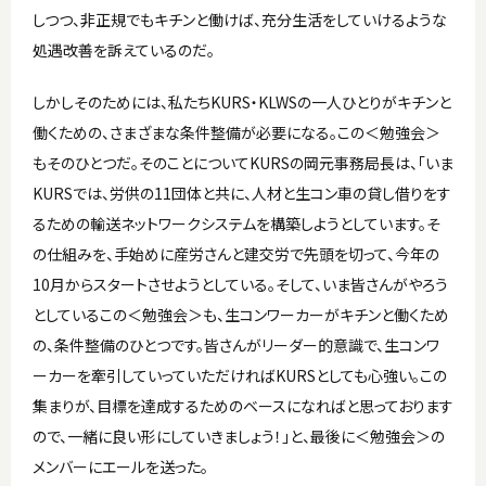
しつつ、非正規でもキチンと働けば、充分生活をしていけるような
処遇改善を訴えているのだ。
しかしそのためには、私たちKURS・KLWSの一人ひとりがキチンと
働くための、さまざまな条件整備が必要になる。この＜勉強会＞
もそのひとつだ。そのことについてKURSの岡元事務局長は、「いま
KURSでは、労供の11団体と共に、人材と生コン車の貸し借りをす
るための輸送ネットワークシステムを構築しようとしています。そ
の仕組みを、手始めに産労さんと建交労で先頭を切って、今年の
10月からスタートさせようとしている。そして、いま皆さんがやろう
としているこの＜勉強会＞も、生コンワーカーがキチンと働くため
の、条件整備のひとつです。皆さんがリーダー的意識で、生コンワ
ーカーを牽引していっていただければKURSとしても心強い。この
集まりが、目標を達成するためのベースになればと思っております
ので、一緒に良い形にしていきましょう！」と、最後に＜勉強会＞の
メンバーにエールを送った。