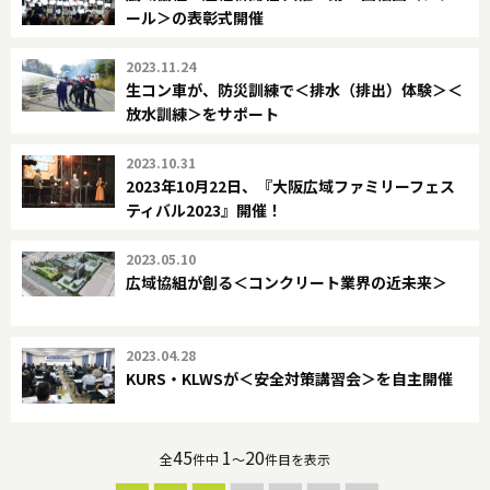
ール＞の表彰式開催
2023.11.24
生コン車が、防災訓練で＜排水（排出）体験＞＜
放水訓練＞をサポート
2023.10.31
2023年10月22日、『大阪広域ファミリーフェス
ティバル2023』開催！
2023.05.10
広域協組が創る＜コンクリート業界の近未来＞
2023.04.28
KURS・KLWSが＜安全対策講習会＞を自主開催
45
1
20
全
件中
～
件目を表示