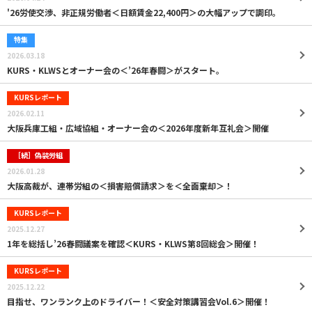
'26労使交渉、非正規労働者＜日額賃金22,400円＞の大幅アップで調印。
特集
2026.03.18
KURS・KLWSとオーナー会の＜’26年春闘＞がスタート。
KURSレポート
2026.02.11
大阪兵庫工組・広域協組・オーナー会の＜2026年度新年互礼会＞開催
［続］偽装労組
2026.01.28
大阪高裁が、連帯労組の＜損害賠償請求＞を＜全面棄却＞！
KURSレポート
2025.12.27
1年を総括し’26春闘議案を確認＜KURS・KLWS第8回総会＞開催！
KURSレポート
2025.12.22
目指せ、ワンランク上のドライバー！＜安全対策講習会Vol.6＞開催！