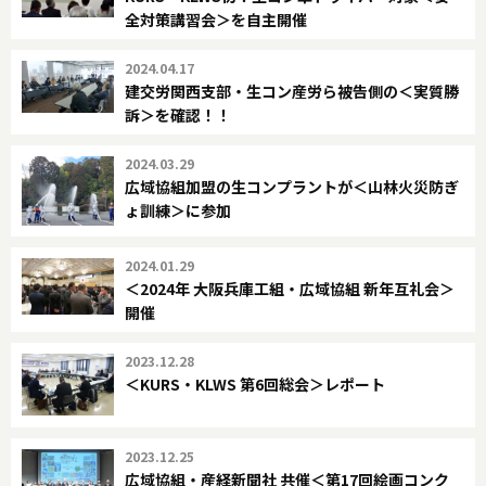
全対策講習会＞を自主開催
2024.04.17
建交労関西支部・生コン産労ら被告側の＜実質勝
訴＞を確認！！
2024.03.29
広域協組加盟の生コンプラントが＜山林火災防ぎ
ょ訓練＞に参加
2024.01.29
＜2024年 大阪兵庫工組・広域協組 新年互礼会＞
開催
2023.12.28
＜KURS・KLWS 第6回総会＞レポート
2023.12.25
広域協組・産経新聞社 共催＜第17回絵画コンク