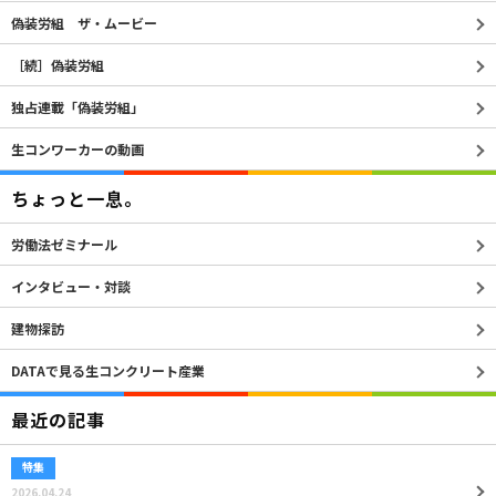
偽装労組 ザ・ムービー
［続］偽装労組
独占連載「偽装労組」
生コンワーカーの動画
ちょっと一息。
労働法ゼミナール
インタビュー・対談
建物探訪
DATAで見る生コンクリート産業
最近の記事
特集
2026.04.24