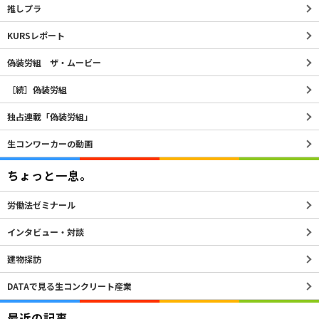
推しプラ
KURSレポート
偽装労組 ザ・ムービー
［続］偽装労組
独占連載「偽装労組」
生コンワーカーの動画
ちょっと一息。
労働法ゼミナール
インタビュー・対談
建物探訪
DATAで見る生コンクリート産業
最近の記事