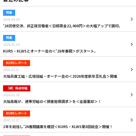
特集
2026.04.24
'26労使交渉、非正規労働者＜日額賃金22,400円＞の大幅アップで調印。
特集
2026.03.18
KURS・KLWSとオーナー会の＜’26年春闘＞がスタート。
KURSレポート
2026.02.11
大阪兵庫工組・広域協組・オーナー会の＜2026年度新年互礼会＞開催
［続］偽装労組
2026.01.28
大阪高裁が、連帯労組の＜損害賠償請求＞を＜全面棄却＞！
KURSレポート
2025.12.27
1年を総括し’26春闘議案を確認＜KURS・KLWS第8回総会＞開催！