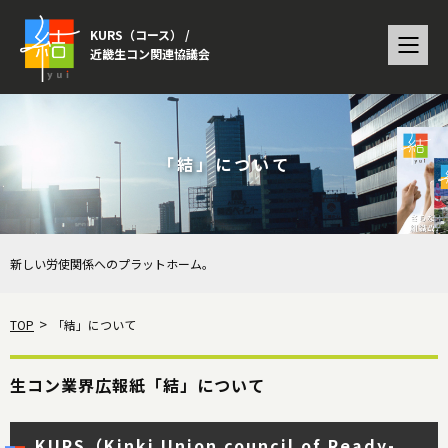
KURS（コース） /
近畿生コン関連協議会
「結」について
新しい労使関係へのプラットホーム。
TOP
「結」について
生コン業界広報紙「結」について
KURS
（Kinki Union council of Ready-