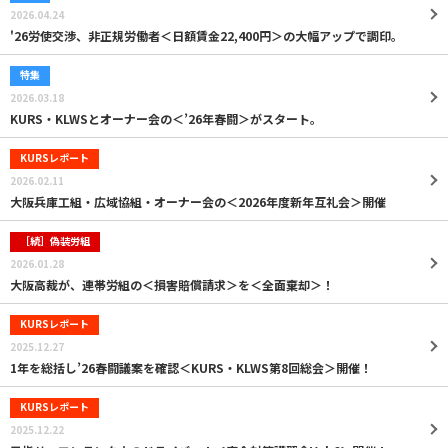
2026.04.24
'26労使交渉、非正規労働者＜日額賃金22,400円＞の大幅アップで調印。
特集
2026.03.18
KURS・KLWSとオーナー会の＜’26年春闘＞がスタート。
KURSレポート
2026.02.11
大阪兵庫工組・広域協組・オーナー会の＜2026年度新年互礼会＞開催
［続］偽装労組
2026.01.28
大阪高裁が、連帯労組の＜損害賠償請求＞を＜全面棄却＞！
KURSレポート
2025.12.27
1年を総括し’26春闘議案を確認＜KURS・KLWS第8回総会＞開催！
KURSレポート
2025.12.22