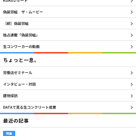
KURSレポート
偽装労組 ザ・ムービー
［続］偽装労組
独占連載「偽装労組」
生コンワーカーの動画
ちょっと一息。
労働法ゼミナール
インタビュー・対談
建物探訪
DATAで見る生コンクリート産業
最近の記事
特集