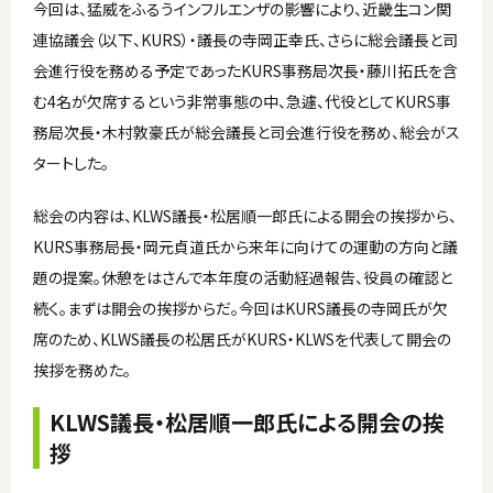
今回は、猛威をふるうインフルエンザの影響により、近畿生コン関
連協議会（以下、KURS）・議長の寺岡正幸氏、さらに総会議長と司
会進行役を務める予定であったKURS事務局次長・藤川拓氏を含
む4名が欠席するという非常事態の中、急遽、代役としてKURS事
務局次長・木村敦豪氏が総会議長と司会進行役を務め、総会がス
タートした。
総会の内容は、KLWS議長・松居順一郎氏による開会の挨拶から、
KURS事務局長・岡元貞道氏から来年に向けての運動の方向と議
題の提案。休憩をはさんで本年度の活動経過報告、役員の確認と
続く。まずは開会の挨拶からだ。今回はKURS議長の寺岡氏が欠
席のため、KLWS議長の松居氏がKURS・KLWSを代表して開会の
挨拶を務めた。
KLWS議長・松居順一郎氏による開会の挨
拶