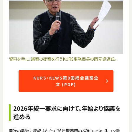
資料を手に、議案の提案を行うKURS事務局長の岡元貞道氏。
KURS・KLWS第8回総会議案全
文 (PDF)
2026年統一要求に向けて、年始より協議を
進める
目次の最後に提起された＜26年度春闘の推進＞では、生コン需