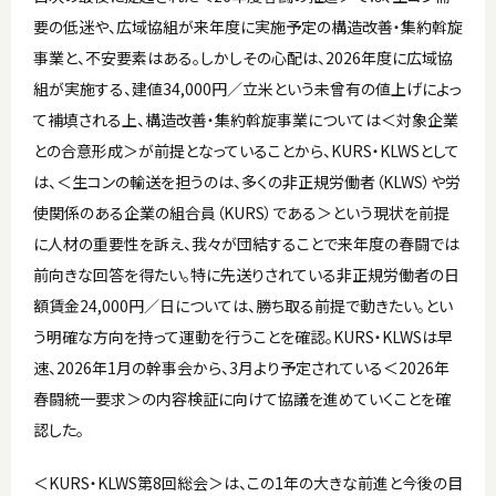
要の低迷や、広域協組が来年度に実施予定の構造改善・集約斡旋
事業と、不安要素はある。しかしその心配は、2026年度に広域協
組が実施する、建値34,000円／立米という未曾有の値上げによっ
て補填される上、構造改善・集約斡旋事業については＜対象企業
との合意形成＞が前提となっていることから、KURS・KLWSとして
は、＜生コンの輸送を担うのは、多くの非正規労働者（KLWS）や労
使関係のある企業の組合員（KURS）である＞という現状を前提
に人材の重要性を訴え、我々が団結することで来年度の春闘では
前向きな回答を得たい。特に先送りされている非正規労働者の日
額賃金24,000円／日については、勝ち取る前提で動きたい。とい
う明確な方向を持って運動を行うことを確認。KURS・KLWSは早
速、2026年1月の幹事会から、3月より予定されている＜2026年
春闘統一要求＞の内容検証に向けて協議を進めていくことを確
認した。
＜KURS・KLWS第8回総会＞は、この1年の大きな前進と今後の目