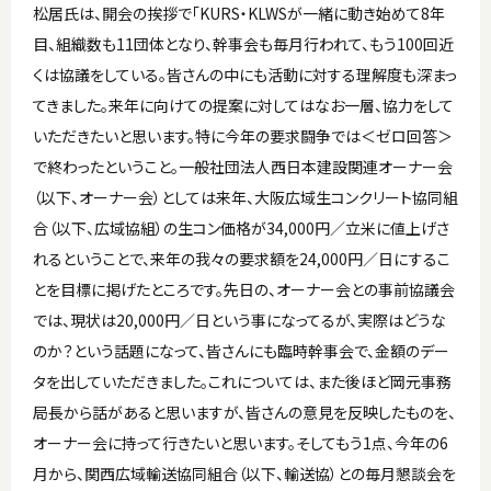
松居氏は、開会の挨拶で「KURS・KLWSが一緒に動き始めて8年
目、組織数も11団体となり、幹事会も毎月行われて、もう100回近
くは協議をしている。皆さんの中にも活動に対する理解度も深まっ
てきました。来年に向けての提案に対してはなお一層、協力をして
いただきたいと思います。特に今年の要求闘争では＜ゼロ回答＞
で終わったということ。一般社団法人西日本建設関連オーナー会
（以下、オーナー会）としては来年、大阪広域生コンクリート協同組
合（以下、広域協組）の生コン価格が34,000円／立米に値上げさ
れるということで、来年の我々の要求額を24,000円／日にするこ
とを目標に掲げたところです。先日の、オーナー会との事前協議会
では、現状は20,000円／日という事になってるが、実際はどうな
のか？という話題になって、皆さんにも臨時幹事会で、金額のデー
タを出していただきました。これについては、また後ほど岡元事務
局長から話があると思いますが、皆さんの意見を反映したものを、
オーナー会に持って行きたいと思います。そしてもう1点、今年の6
月から、関西広域輸送協同組合（以下、輸送協）との毎月懇談会を