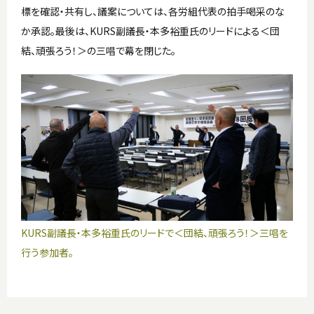
標を確認・共有し、議案については、各労組代表の拍手喝采のな
か承認。最後は、KURS副議長・本多裕重氏のリードによる＜団
結、頑張ろう！＞の三唱で幕を閉じた。
KURS副議長・本多裕重氏のリードで＜団結、頑張ろう！＞三唱を
行う参加者。