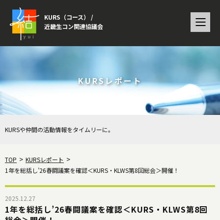
KURS（コース） /
近畿生コン関連協議会
KURSレポート
KURSや仲間の活動情報をタイムリーに。
TOP
KURSレポート
1年を総括し’26春闘議案を確認＜KURS・KLWS第8回総会＞開催！
2025.12.27
1年を総括し’26春闘議案を確認＜KURS・KLWS第8回