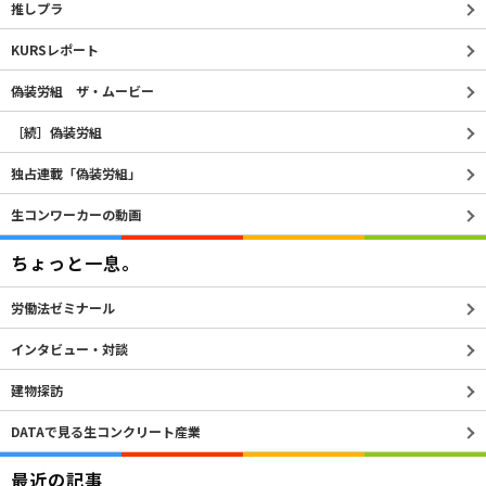
推しプラ
KURSレポート
偽装労組 ザ・ムービー
［続］偽装労組
独占連載「偽装労組」
生コンワーカーの動画
ちょっと一息。
労働法ゼミナール
インタビュー・対談
建物探訪
DATAで見る生コンクリート産業
最近の記事