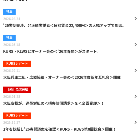
特集
2026.04.24
'26労使交渉、非正規労働者＜日額賃金22,400円＞の大幅アップで調印。
特集
2026.03.18
KURS・KLWSとオーナー会の＜’26年春闘＞がスタート。
KURSレポート
2026.02.11
大阪兵庫工組・広域協組・オーナー会の＜2026年度新年互礼会＞開催
［続］偽装労組
2026.01.28
大阪高裁が、連帯労組の＜損害賠償請求＞を＜全面棄却＞！
KURSレポート
2025.12.27
1年を総括し’26春闘議案を確認＜KURS・KLWS第8回総会＞開催！