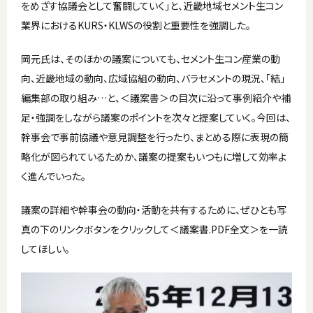
をめざす協議会として奮闘していく」と、近畿地域セメント生コン
業界におけるKURS・KLWSの役割と重要性を強調した。
岡元氏は、そのほかの議案についても、セメント生コン産業の動
向、近畿地域の動向、広域協組の動向、バラセメントの現況、「結」
編集部の取り組み…と、＜議案書＞の目次に沿って事例紹介や補
足・強調をしながら議案のポイントを次々と提案していく。今回は、
幹事会で事前協議や意見調整を行ったり、まとめる際に表現の簡
略化が図られているためか、議案の提案もいつもに増して効率よ
く進んでいった。
議案の詳細や幹事会の動向・活動を共有するために、ぜひとも写
真の下のリンクボタンをクリックして＜議案書.PDF全文＞を一読
してほしい。