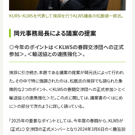
KURS・KLWSを代表して挨拶を行うKLWS議長の松居順一郎氏。
岡元事務局長による議案の提案
◎今年のポイントは＜KLWSの春闘交渉団への正式
参加＞。＜輸送協との連携強化＞。
挨拶に引き続き、本題である議案の提案が岡元氏によって行われ
た。その中で特に強調されたのは、松居氏の挨拶でも語られた象
徴的な2つのポイント、＜KLWSの春闘交渉団への正式参加＞と＜
輸送協との連携強化＞だ。この点に関しては、議案書の＜はじめ
に＞の部分で次のように詳しく語っている。
「2025年の重要なポイントとしては、今年度の春闘から、KLWSが
（正式に）交渉団の正式メンバーとなり2024年3月6日の＜趣旨説