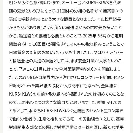
明＞から＜合意・調印＞まで、オーナー会とKURS・KLWS各代表
団の交渉という形になって、11団体の労組の名称が＜議案書＞の
表紙に掲載されるという大きな節目となりました。また松居議長
からも話がありましたが、我々は輸送協からの供給先も多いこと
から、輸送協との協議も必要ということで、2025年の6月から定期
懇談会（すでに6回目）が開催され、その中の取り組みということで
日額賃金の周知のお願いという話も出ましたし、やはりドライバー
と輸送会社の共通の課題としては、まず安全対策が大事というこ
とで、早速この11月には＜安全対策講習会Vol.6＞を開催しまし
た。この取り組みは業界内から注目され、コンクリート新聞、セメン
ト新聞といった業界紙の取材が入り記事にもなった。全国紙に
KURS・KLWSの名前や取り組みが掲載されたのは初めてのことな
ので、これもひとつの大きな節目だと思います」と、強調。そしてま
とめとして「私たちKURS・KLWSは＜近畿圏のセメント生コン業界
で働く労働者の、生活と権利を守る唯一の労働組合＞として、連帯
労組関生支部などの悪しき労働運動とは一線を画し、新たな地平