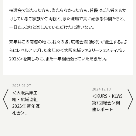
抽選会で当たった方も、当たらなかった方も、普段はご苦労をおか
けしているご家族やご両親と、また職場で共に頑張る仲間たちと、
一日たっぷりと楽しんでいただけたに違いない。
来年はこの南港の地に、我々の城、広域会館（仮称）が誕生する。さ
らにレベルアップした来年の＜大阪広域ファミリーフェスティバル
2025＞を楽しみに、また一年間頑張っていただきたい。
2025.01.27
2024.12.13
＜大阪兵庫工
＜KURS・KLWS
組・広域協組
第7回総会＞開
2025年 新年互
催レポート
礼会＞...