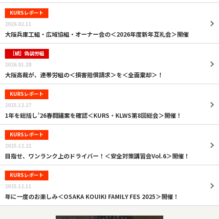
KURSレポート
2026.02.11
大阪兵庫工組・広域協組・オーナー会の＜2026年度新年互礼会＞開催
［続］偽装労組
2026.01.28
大阪高裁が、連帯労組の＜損害賠償請求＞を＜全面棄却＞！
KURSレポート
2025.12.27
1年を総括し’26春闘議案を確認＜KURS・KLWS第8回総会＞開催！
KURSレポート
2025.12.22
目指せ、ワンランク上のドライバー！＜安全対策講習会Vol.6＞開催！
KURSレポート
2025.12.11
年に一度のお楽しみ＜OSAKA KOUIKI FAMILY FES 2025＞開催！