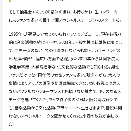
そして抽選会＜キッズの部＞の後は、お待ちかね！生コンワーカー
にもファンの多い＜相川七瀬スペシャルステージ＞のスタートだ。
1995年に『夢見る少女じゃいられない』でデビューし、現在も精力
的に音楽活動を続ける一方、2001年、一般男性と結婚後は妻とし
て、二男一女の母としての仕事をしながらも詩人、カラーセラピス
ト、絵本作家と、幅広い方面で活躍。また2020年からは国学院大
学進学卒業・大学院進学など、文化的な活動でも知られる。男性
ファンだけでなく同年代の女性ファンも多い。残念ながら、大人の
事情によりアップの画像や動画は掲載できないが、49歳とは思え
ないパワフルなパフォーマンスと色褪せない魅力で、キレのあるス
テージを魅せてくれた。ライブ終了後の＜FM大阪公開収録＞で
も、音楽活動から文化活動、プライベート、生きざままで、普段は聞
けないスペシャルトークを聞かせてくれた。来春の放送が楽しみ
だ。