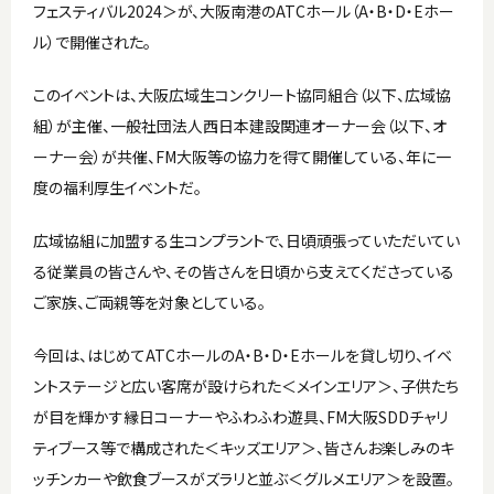
フェスティバル2024＞が、大阪南港のATCホール（A・B・D・Eホー
ル）で開催された。
このイベントは、大阪広域生コンクリート協同組合（以下、広域協
組）が主催、一般社団法人西日本建設関連オーナー会（以下、オ
ーナー会）が共催、FM大阪等の協力を得て開催している、年に一
度の福利厚生イベントだ。
広域協組に加盟する生コンプラントで、日頃頑張っていただいてい
る従業員の皆さんや、その皆さんを日頃から支えてくださっている
ご家族、ご両親等を対象としている。
今回は、はじめてATCホールのA・B・D・Eホールを貸し切り、イベ
ントステージと広い客席が設けられた＜メインエリア＞、子供たち
が目を輝かす縁日コーナーやふわふわ遊具、FM大阪SDDチャリ
ティブース等で構成された＜キッズエリア＞、皆さんお楽しみのキ
ッチンカーや飲食ブースがズラリと並ぶ＜グルメエリア＞を設置。