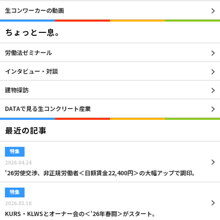
生コンワーカーの動画
ちょっと一息。
労働法ゼミナール
インタビュー・対談
建物探訪
DATAで見る生コンクリート産業
最近の記事
特集
2026.04.24
'26労使交渉、非正規労働者＜日額賃金22,400円＞の大幅アップで調印。
特集
2026.03.18
KURS・KLWSとオーナー会の＜’26年春闘＞がスタート。