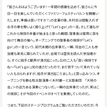
「皆さんおはようございます！一年間の感謝を込めて、皆さんに今
日一日を楽しんでいただく＜ファミリーフェスティバル＞を開催い
たします。準備は良いですか？」の言葉の後、木村氏は間髪入れず
右手の拳を勢いよく振り上げて「Let's go！」の一言。そして誰もが
これから挨拶の本番が始まると思った瞬間、理事長は客席に背を
向けて舞台の袖へ。オープニングでの理事長の挨拶が「Let's
go！」の一言という、前代未聞の出来事だ。一瞬、司会の二人も参
加者も呆気に取られていたが、会場では空気を読んだ参加者か
ら、すぐに拍手と歓声が沸き起こった。DJの二人も「良い挨拶です
ね〜『Let's go！』光の速さだったので、まだ若干ついて来れていな
い人もおられますが、拍手が沸き起こりました」と突っ込みつつ、オ
ープニングを飾る和太鼓演奏＜木村優一と太鼓楽団 「大地の
会」＞の迫力ある演奏につないだ。一瞬の出来事だったが、実はこ
の挨拶こそが今回のイベントのすべてを象徴していたのだ。
つまり、下記のステージプログラムをご覧いただきたいのだが、今