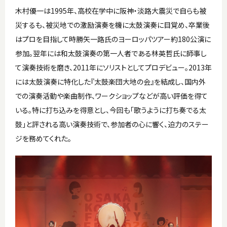
木村優一は1995年、高校在学中に阪神・淡路大震災で自らも被
災するも、被災地での激励演奏を機に太鼓演奏に目覚め、卒業後
はプロを目指して時勝矢一路氏のヨーロッパツアー約180公演に
参加。翌年には和太鼓演奏の第一人者である林英哲氏に師事し
て演奏技術を磨き、2011年にソリストとしてプロデビュー。2013年
には太鼓演奏に特化した『太鼓楽団大地の会』を結成し、国内外
での演奏活動や楽曲制作、ワークショップなどが高い評価を得て
いる。特に打ち込みを得意とし、今回も「歌うように打ち奏でる太
鼓」と評される高い演奏技術で、参加者の心に響く、迫力のステー
ジを務めてくれた。