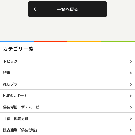
一覧へ戻る
カテゴリ一覧
トピック
特集
推しプラ
KURSレポート
偽装労組 ザ・ムービー
［続］偽装労組
独占連載「偽装労組」