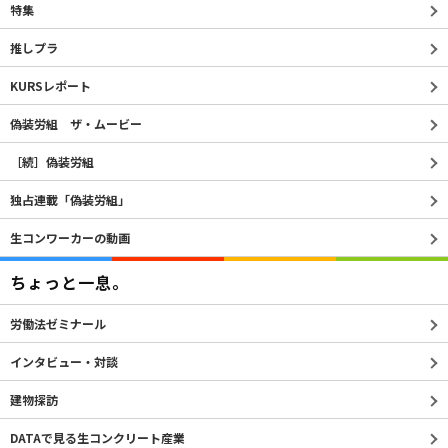
特集
推しプラ
KURSレポート
偽装労組 ザ・ムービー
［続］偽装労組
独占連載「偽装労組」
生コンワーカーの動画
ちょっと一息。
労働法ゼミナール
インタビュー・対談
建物探訪
DATAで見る生コンクリート産業