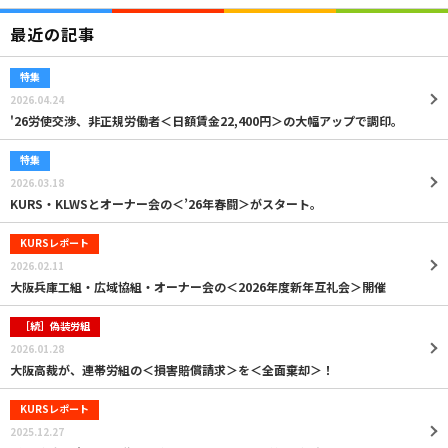
最近の記事
特集
2026.04.24
'26労使交渉、非正規労働者＜日額賃金22,400円＞の大幅アップで調印。
特集
2026.03.18
KURS・KLWSとオーナー会の＜’26年春闘＞がスタート。
KURSレポート
2026.02.11
大阪兵庫工組・広域協組・オーナー会の＜2026年度新年互礼会＞開催
［続］偽装労組
2026.01.28
大阪高裁が、連帯労組の＜損害賠償請求＞を＜全面棄却＞！
KURSレポート
2025.12.27