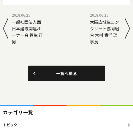
2018.06.25
2018.06.25
一般社団法人西
大阪広域生コン
日本建設関連オ
クリート協同組
ーナー会 菅生 行
合 木村 貴洋 理
男 ...
事長
一覧へ戻る
カテゴリ一覧
トピック