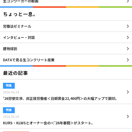
生コンワーカーの動画
ちょっと一息。
労働法ゼミナール
インタビュー・対談
建物探訪
DATAで見る生コンクリート産業
最近の記事
特集
2026.04.24
'26労使交渉、非正規労働者＜日額賃金22,400円＞の大幅アップで調印。
特集
2026.03.18
KURS・KLWSとオーナー会の＜’26年春闘＞がスタート。