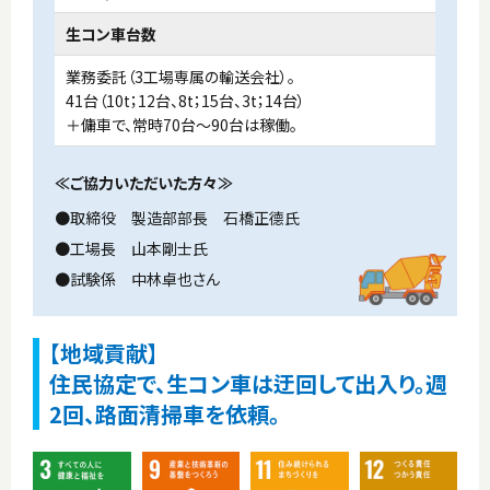
生コン車台数
業務委託（3工場専属の輸送会社）。
41台（10t；12台、8t；15台、3t；14台）
＋傭車で、常時70台〜90台は稼働。
≪ご協力いただいた方々≫
●取締役 製造部部長 石橋正德氏
●工場長 山本剛士氏
●試験係 中林卓也さん
【地域貢献】
住民協定で、生コン車は迂回して出入り。週
2回、路面清掃車を依頼。