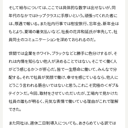
そして給与については、ここでは具体的な数字は出せないが、同
年代のなかではトップクラスに手厚いという。頑張ってくれた者に
は、厚遇で報いる。また社内行事では慰安旅行、忘年会、新年会は
もとより、夏場の暑気払いなど、社長の花井和延氏が率先して、社
員同士のコミュニケーションを深めておられるのだ。
世間では企業をホワイト、ブラックなどと勝手に色分けするが、そ
れは内情を知らない他人が決めることではない。そこで＜働く人
がどう感じるか＞が肝心だ。皆で一生懸命に働いて、みんなで分
配する。それで社員が笑顔で働け、幸せを感じているなら、他人に
どうこう言われる筋合いではないと思う。これこそ究極の＜ギブ＆
テイク＞だ。今回、取材をさせていただいたが、工場内で見かけた
社員の誰もが明るく、元気な表情で働いている理由がこれで理解
できた。
また同社は、週休二日制導入についても、あきらめている訳では