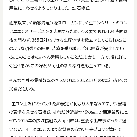
厚生にまわせるようになりました」と、石橋氏。
創業以来、＜顧客満足＞をスローガンに、＜生コンクリートのコン
ビニエンスサービス＞を実現するため、＜必要であれば24時間昼
夜を問わず、365日対応できる生産体制を確立＞してこられた。こ
のような頑張りの結果、苦境を乗り越え、今は経営が安定してい
る。このことはたいへん素晴らしいことだ。しかし一方で、後に詳し
く述べるが、この好況が同社の新たな課題も生んでいる。
そんな同社の業績好転のきっかけは、2015年7月の広域協組への
加盟だという。
「生コン工場にとって、価格の安定が何より大事なんです」と、安堵
の表情を見せる石橋氏。それだけ近畿地域の生コン関連業界にと
って、2015年の広域協組の大同団結は、重要な出来事だったに違
いない。同工場は、このような背景のなか、中央ブロック管内で