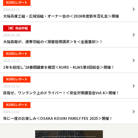
KURSレポート
2026.02.11
大阪兵庫工組・広域協組・オーナー会の＜2026年度新年互礼会＞開催
［続］偽装労組
2026.01.28
大阪高裁が、連帯労組の＜損害賠償請求＞を＜全面棄却＞！
KURSレポート
2025.12.27
1年を総括し’26春闘議案を確認＜KURS・KLWS第8回総会＞開催！
KURSレポート
2025.12.22
目指せ、ワンランク上のドライバー！＜安全対策講習会Vol.6＞開催！
KURSレポート
2025.12.11
年に一度のお楽しみ＜OSAKA KOUIKI FAMILY FES 2025＞開催！