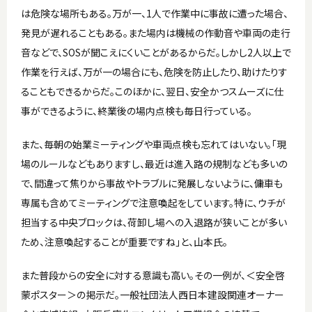
は危険な場所もある。万が一、1人で作業中に事故に遭った場合、
発見が遅れることもある。また場内は機械の作動音や車両の走行
音などで、SOSが聞こえにくいことがあるからだ。しかし2人以上で
作業を行えば、万が一の場合にも、危険を防止したり、助けたりす
ることもできるからだ。このほかに、翌日、安全かつスムーズに仕
事ができるように、終業後の場内点検も毎日行っている。
また、毎朝の始業ミーティングや車両点検も忘れてはいない。「現
場のルールなどもありますし、最近は進入路の規制なども多いの
で、間違って焦りから事故やトラブルに発展しないように、傭車も
専属も含めてミーティングで注意喚起をしています。特に、ウチが
担当する中央ブロックは、荷卸し場への入退路が狭いことが多い
ため、注意喚起することが重要ですね」と、山本氏。
また普段からの安全に対する意識も高い。その一例が、＜安全啓
蒙ポスター＞の掲示だ。一般社団法人西日本建設関連オーナー