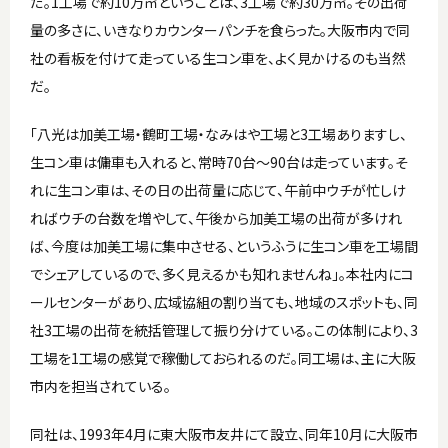
だ。1工場で約10万㎥ということは、3工場で約30万㎥。その出荷
量の多さに、いきなりカウンターパンチを食らった。大阪市内で同
社の看板を付けて走っている生コン車を、よく見かけるのも当然
だ。
「八光は加美工場・鶴町工場・なみはや工場と3工場ありますし、
生コン車は傭車も入れると、常時70台〜90台は走っています。そ
れに生コン車は、その日の出荷量に応じて、午前中ウチが忙しけ
ればウチの台数を増やして、午後から加美工場の出荷が多けれ
ば、今度は加美工場に集中させる、というふうに生コン車を工場間
でシェアしているので、多く見えるかも知れませんね」。本社内にコ
ールセンターがあり、広域協組の割り当ても、地域のスポットも、同
社3工場の出荷を統括管理して振り分けている。この体制により、3
工場を1工場の感覚で稼働しておられるのだ。同工場は、主に大阪
市内を担当されている。
同社は、1993年4月に東大阪市友井にて設立、同年10月に大阪市