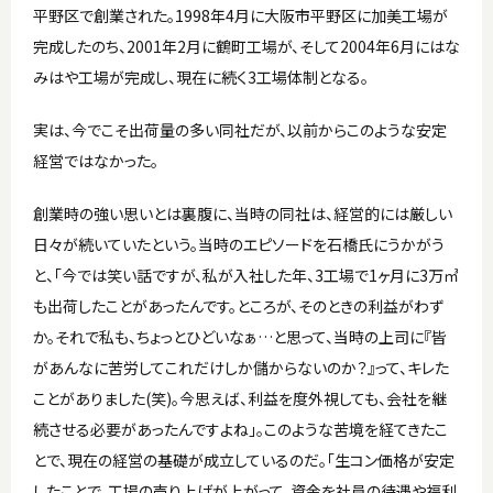
平野区で創業された。1998年4月に大阪市平野区に加美工場が
完成したのち、2001年2月に鶴町工場が、そして2004年6月にはな
みはや工場が完成し、現在に続く3工場体制となる。
実は、今でこそ出荷量の多い同社だが、以前からこのような安定
経営ではなかった。
創業時の強い思いとは裏腹に、当時の同社は、経営的には厳しい
日々が続いていたという。当時のエピソードを石橋氏にうかがう
と、「今では笑い話ですが、私が入社した年、3工場で1ヶ月に3万㎥
も出荷したことがあったんです。ところが、そのときの利益がわず
か。それで私も、ちょっとひどいなぁ…と思って、当時の上司に『皆
があんなに苦労してこれだけしか儲からないのか？』って、キレた
ことがありました(笑)。今思えば、利益を度外視しても、会社を継
続させる必要があったんですよね」。このような苦境を経てきたこ
とで、現在の経営の基礎が成立しているのだ。「生コン価格が安定
したことで、工場の売り上げが上がって、資金を社員の待遇や福利