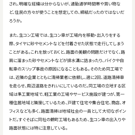
され、明確な経緯は分からないが、通勤通学時間帯や買い物な
ど、住民の方々が使うことを想定しての、締結だったのではないだ
ろうか。
また、生コン工場では、生コン車が工場内を移動・出入りをする
際、タイヤに砂やセメントなどを付着させた状態で走行してしまう
ことがある。これを放っておくと、路面の美観の問題だけでなく、路
肩に溜まった砂やセメントなどが排水溝に詰まったり、バイクや自
転車のスリップ事故の原因になることもある。そのため同工場で
は、近隣の企業とともに清掃業者に依頼し、週に2回、道路清掃車
を走らせ、周辺道路をきれいにしているのだ。同工場の立地する区
域は準工業地域で、軽工業の工場やサービス施設が建つが、第一
種住居地域と隣接しているため、戸建て住宅や集合住宅、商店、オ
フィスなども多く、路面清掃は地域社会の一員として大切なポイン
トだ。すぐそばに同社の鶴町工場もあるため、生コン車の出入りや
路面状態には特に注意している。