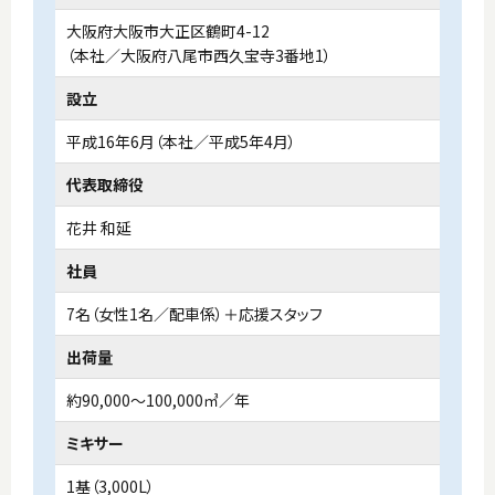
大阪府大阪市大正区鶴町4-12
（本社／大阪府八尾市西久宝寺3番地1）
設立
平成16年6月（本社／平成5年4月）
代表取締役
花井 和延
社員
7名（女性1名／配車係）＋応援スタッフ
出荷量
約90,000～100,000㎥／年
ミキサー
1基（3,000L）