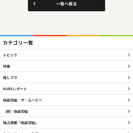
一覧へ戻る
カテゴリ一覧
トピック
特集
推しプラ
KURSレポート
偽装労組 ザ・ムービー
［続］偽装労組
独占連載「偽装労組」