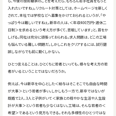
ら、今後の技術継承のことを考えたら、もちろん若手社員をもっと
入れたいですね」。リクルート対策としては、ホームページを新しく
されて、本社では学校などへ募集をかけておられるというが、「や
っぱり今は難しいですねぇ。新卒の人は、＜年収400万円・週休二
日制＞を求めるという考え方が多くて、苦戦しています」と、首をか
しげる。同社は充分に頑張っておられる。求人問題は、どこの工場
も悩んでいる難しい問題だ。しかしこれをクリアするには、試行錯
誤しながらでも前に動くしかない。
ひとつ言えることは、ひとくちに若者といっても、様々な考え方の若
者がいるということではないだろうか。
例えば、今は新卒を中心とした＜給与はそこそこでも自由な時間
が大事＞という若者が多い。しかしもう一方で、新卒ではないが
既婚で2人、3人と子供がいて＜家族との穏やかな生活や人生設
計が大事＞という若者も少なくはない。工場は、そんな若者の＜
希望＞であるという見方もできる。それも多様性のひとつではな