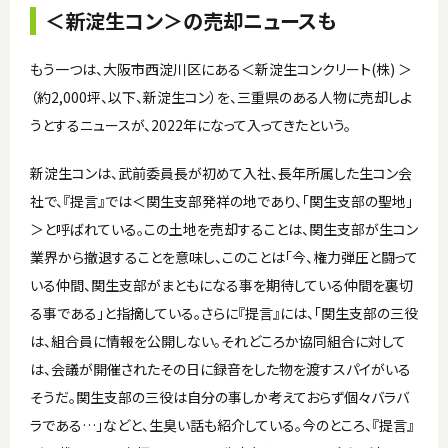
＜新淀生コン＞の売却ニュースも
もう一つは、大阪市西淀川区にある＜新淀生コンクリート(株) ＞
（約2,000坪、以下、新淀生コン）を、三重県のある人物に売却しよ
うとするニュースが、2022年になって入ってきたという。
新淀生コンは、武前委員長が初めて入社、長年所属した生コン会
社で、『提言』では＜関生支部発祥の地であり、「関生支部の聖地」
＞と呼ばれている。この土地を売却することは、関生支部が生コン
業界から撤退することを意味し、このことは「今、権力弾圧と闘って
いる仲間、関生支部がまともになる事を期待している仲間を裏切
る事である」と指摘している。さらに『提言』には、「関生支部の三役
は、組合員に情報を公開しない。それどころか協同組合に対して
は、会議が開催されたその日に録音をした物を渡すスパイがいる
そうだ。関生支部の三役は自分の事しか考えておらず個々バラバ
ラである…」などと、生臭い話も紹介している。今のところ、『提言』