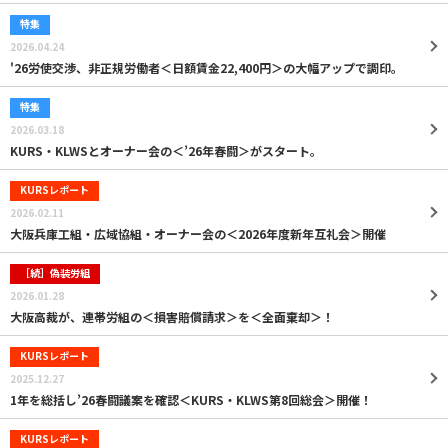
特集
2026.04.24
'26労使交渉、非正規労働者＜日額賃金22,400円＞の大幅アップで調印。
特集
2026.03.18
KURS・KLWSとオーナー会の＜’26年春闘＞がスタート。
KURSレポート
2026.02.11
大阪兵庫工組・広域協組・オーナー会の＜2026年度新年互礼会＞開催
［続］偽装労組
2026.01.28
大阪高裁が、連帯労組の＜損害賠償請求＞を＜全面棄却＞！
KURSレポート
2025.12.27
1年を総括し’26春闘議案を確認＜KURS・KLWS第8回総会＞開催！
KURSレポート