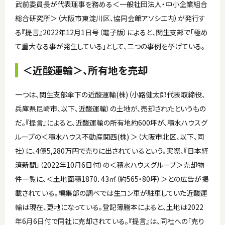
武前委員長が代表理事を務める＜一般社団法人・中小企業組合
総合研究所＞（大阪市東淀川区、協同会館アソシエ内）が発行す
る『提言』2022年12月1日号（電子版）によると、関生支部で「極め
て重大なる事が発生している」として、二つの事例を挙げている。
＜近酸運輸＞、所有地を売却
一つは、関生支部傘下の近酸運輸(株)（小路健太郎代表取締役、
兵庫県尼崎市、以下、近酸運輸）の土地が、売却されたというもの
だ。『提言』によると、近酸運輸の所有地約600坪が、積水ハウスグ
ループの＜積水ハウス不動産関西(株) ＞（大阪市北区、以下、同
社）に、4億5,280万円で売りに出されているという。実際、『日本経
済新聞』（2022年10月6日付）の＜積水ハウスグループ＞売却物
件一覧に、＜土地面積1870．43㎡（約565・80坪）＞との広告が掲
載されている。編集部の調べでは生コン車が駐車していた近酸運
輸は現在、更地になっている。登記簿謄本によると、土地は2022
年6月6日付で同社に売却されている。『提言』は、同社への「売り