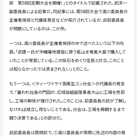
部 第58回定期大会を開催！」とのタイトルで記載された、武洋一
副委員長による記事だ。同記事には、第58回大会で湯川委員長の
主催者挨拶と代議員発言などが紹介されているが、武前委員長
が問題にしているのは、二か所。
一つは、湯川委員長が主催者挨拶の中で述べたという以下の内
容。「武建一氏が沖縄基地建設に使う鉱山を奄美大島で購入して
いたことが発覚している。この採石をめぐり住民と対立。このこと
は知らなかったでは済まされない」とのこと。
もう一つは、＜ティーワイケイ高槻生コン分会＞の代議員の発言
で、「雇われ社長の門田が、広域協組副理事長大山に工場を売却
し、工場の解体が強行された。このことは、前委員長の武が了解し
なければ成立し得ないことである。分会は、工場を再開するまで
闘う決意である」との部分だ。
武前委員長は質問状で、➀湯川委員長が実際に先述の内容の発