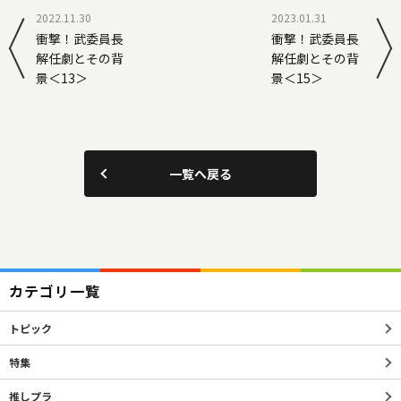
2022.11.30
2023.01.31
衝撃！武委員長
衝撃！武委員長
解任劇とその背
解任劇とその背
景＜13＞
景＜15＞
一覧へ戻る
カテゴリ一覧
トピック
特集
推しプラ