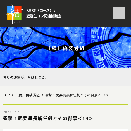
KURS（コース） /
近畿生コン関連協議会
［続］偽装労組
偽りの連鎖が、今はじまる。
TOP
［続］偽装労組
衝撃！武委員長解任劇とその背景＜14＞
2022.12.27
衝撃！武委員長解任劇とその背景＜14＞