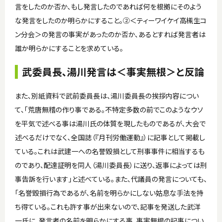
言をしたのか否か、もし発言したのであれば何を根拠にそのよう
な発言をしたのか明らかにすること。➁＜ティーワイケイ高槻生コ
ン分会＞の発言の事実があったのか否か、あるとすれば発言者は
誰か明らかにすることを求めている。
武委員長、湯川発言は＜事実無根＞と反論
また、別紙資料で武前委員長は、湯川委員長の挨拶内容につい
て、「荒唐無稽の作り事である。不特定多数の前でこのようなウソ
を平気で述べる事は湯川氏の体質を現したものであるが、大会で
述べるだけでなく、全国誌（『月刊労働運動』）に記事として掲載し
ている。これは武建一への名誉毀損として刑事事件に相当するも
のであり、配達証明を同人（湯川委員長）に送り、返事によっては刑
事告訴を行います」と述べている。また、代議員の発言についても、
「名誉毀損行為であるが、名前を明らかにしない姑息な手法を持
ち得ている。これも許す事が出来ないので、記事を発送した武洋
一氏に、発言者の名前を明らかにする事、事実無根の記事につい