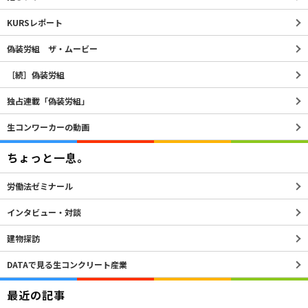
KURSレポート
偽装労組 ザ・ムービー
［続］偽装労組
独占連載「偽装労組」
生コンワーカーの動画
ちょっと一息。
労働法ゼミナール
インタビュー・対談
建物探訪
DATAで見る生コンクリート産業
最近の記事