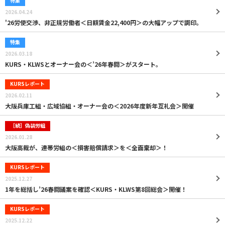
特集
2026.04.24
'26労使交渉、非正規労働者＜日額賃金22,400円＞の大幅アップで調印。
特集
2026.03.18
KURS・KLWSとオーナー会の＜’26年春闘＞がスタート。
KURSレポート
2026.02.11
大阪兵庫工組・広域協組・オーナー会の＜2026年度新年互礼会＞開催
［続］偽装労組
2026.01.28
大阪高裁が、連帯労組の＜損害賠償請求＞を＜全面棄却＞！
KURSレポート
2025.12.27
1年を総括し’26春闘議案を確認＜KURS・KLWS第8回総会＞開催！
KURSレポート
2025.12.22