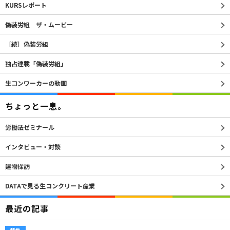
KURSレポート
偽装労組 ザ・ムービー
［続］偽装労組
独占連載「偽装労組」
生コンワーカーの動画
ちょっと一息。
労働法ゼミナール
インタビュー・対談
建物探訪
DATAで見る生コンクリート産業
最近の記事