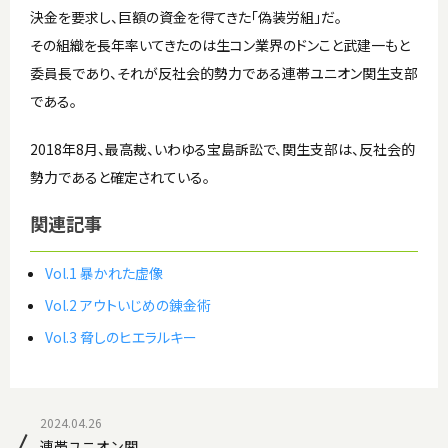
決金を要求し、巨額の資金を得てきた「偽装労組」だ。
その組織を長年率いてきたのは生コン業界のドンこと武建一もと
委員長であり、それが反社会的勢力である連帯ユニオン関生支部
である。
2018年8月、最高裁、いわゆる宝島訴訟で、関生支部は、反社会的
勢力であると確定されている。
関連記事
Vol.1 暴かれた虚像
Vol.2 アウトいじめの錬金術
Vol.3 脅しのヒエラルキー
2024.04.26
連帯ユニオン関