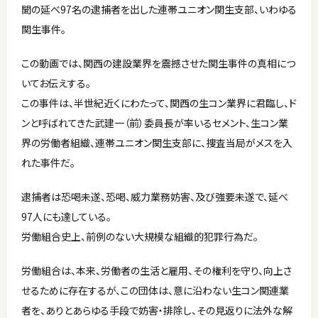
聞の延べ97名の逮捕者を出した連帯ユニオン関生支部、いわゆる
関生事件。
この動画では、関西の建設業界を震撼させた関生事件の真相につ
いてお伝えする。
この事件は、半世紀近くにわたって、関西の生コン業界に君臨し、ド
ンと呼ばれてきた武建一（前）委員長が率いるセメント、生コン業
界の労働者組織、連帯ユニオン関生支部に、捜査当局がメスを入
れた事件だ。
逮捕者は恐喝未遂、恐喝、威力業務妨害、及び強要未遂で、延べ
97人にも達している。
労働組合史上、前例のない大規模な組織的犯罪行為だ。
労働組合は、本来、労働者の生活と雇用、その権利を守り、向上さ
せるために存在するが、この団体は、意に沿わない生コン関連業
者を、ありとあらゆる手段で妨害・排除し、その見返りに法外な解