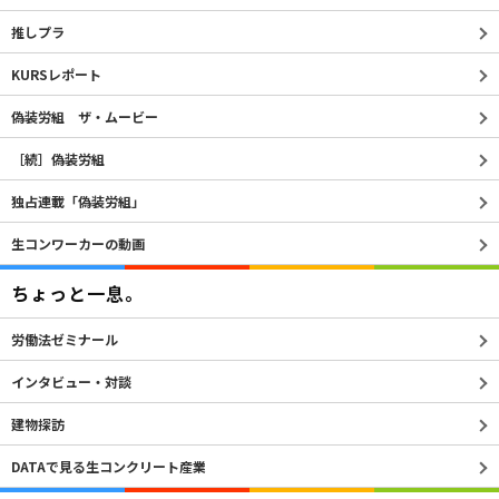
推しプラ
KURSレポート
偽装労組 ザ・ムービー
［続］偽装労組
独占連載「偽装労組」
生コンワーカーの動画
ちょっと一息。
労働法ゼミナール
インタビュー・対談
建物探訪
DATAで見る生コンクリート産業