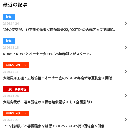
最近の記事
特集
2026.04.24
'26労使交渉、非正規労働者＜日額賃金22,400円＞の大幅アップで調印。
特集
2026.03.18
KURS・KLWSとオーナー会の＜’26年春闘＞がスタート。
KURSレポート
2026.02.11
大阪兵庫工組・広域協組・オーナー会の＜2026年度新年互礼会＞開催
［続］偽装労組
2026.01.28
大阪高裁が、連帯労組の＜損害賠償請求＞を＜全面棄却＞！
KURSレポート
2025.12.27
1年を総括し’26春闘議案を確認＜KURS・KLWS第8回総会＞開催！