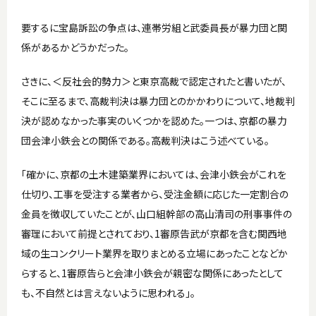
要するに宝島訴訟の争点は、連帯労組と武委員長が暴力団と関
係があるかどうかだった。
さきに、＜反社会的勢力＞と東京高裁で認定されたと書いたが、
そこに至るまで、高裁判決は暴力団とのかかわりについて、地裁判
決が認めなかった事実のいくつかを認めた。一つは、京都の暴力
団会津小鉄会との関係である。高裁判決はこう述べている。
「確かに、京都の土木建築業界においては、会津小鉄会がこれを
仕切り、工事を受注する業者から、受注金額に応じた一定割合の
金員を徴収していたことが、山口組幹部の高山清司の刑事事件の
審理において前提とされており、1審原告武が京都を含む関西地
域の生コンクリート業界を取りまとめる立場にあったことなどか
らすると、1審原告らと会津小鉄会が親密な関係にあったとして
も、不自然とは言えないように思われる」。