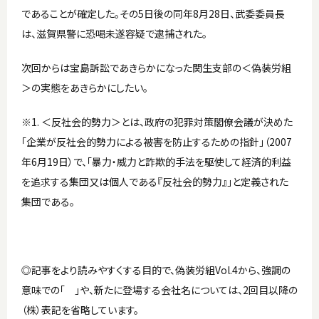
であることが確定した。その5日後の同年8月28日、武委委員長
は、滋賀県警に恐喝未遂容疑で逮捕された。
次回からは宝島訴訟であきらかになった関生支部の＜偽装労組
＞の実態をあきらかにしたい。
※1. ＜反社会的勢力＞とは、政府の犯罪対策閣僚会議が決めた
「企業が反社会的勢力による被害を防止するための指針」（2007
年6月19日）で、「暴力・威力と詐欺的手法を駆使して経済的利益
を追求する集団又は個人である『反社会的勢力』」と定義された
集団である。
◎記事をより読みやすくする目的で、偽装労組Vol.4から、強調の
意味での「 」や、新たに登場する会社名については、2回目以降の
（株）表記を省略しています。