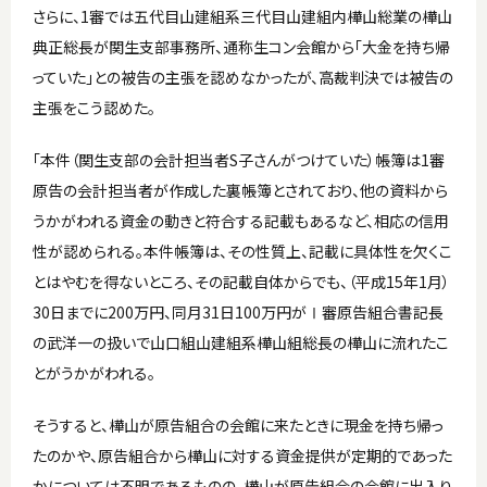
さらに、1審では五代目山建組系三代目山建組内樺山総業の樺山
典正総長が関生支部事務所、通称生コン会館から「大金を持ち帰
っていた」との被告の主張を認めなかったが、高裁判決では被告の
主張をこう認めた。
「本件（関生支部の会計担当者S子さんがつけていた）帳簿は1審
原告の会計担当者が作成した裏帳簿とされており、他の資料から
うかがわれる資金の動きと符合する記載もあるなど、相応の信用
性が認められる。本件帳簿は、その性質上、記載に具体性を欠くこ
とはやむを得ないところ、その記載自体からでも、（平成15年1月）
30日までに200万円、同月31日100万円がⅠ審原告組合書記長
の武洋一の扱いで山口組山建組系樺山組総長の樺山に流れたこ
とがうかがわれる。
そうすると、樺山が原告組合の会館に来たときに現金を持ち帰っ
たのかや、原告組合から樺山に対する資金提供が定期的であった
かについては不明であるものの、樺山が原告組合の会館に出入り