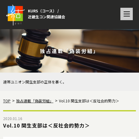
KURS（コース） /
近畿生コン関連協議会
独占連載「偽装労組」
連帯ユニオン関生支部の正体を暴く。
TOP
独占連載「偽装労組」
Vol.10 関生支部は＜反社会的勢力＞
2020.01.16
Vol.10 関生支部は＜反社会的勢力＞