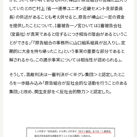
していたとの亡村上（省一=連帯ユニオン近畿セメント支部委員
長）の供述があることも考え併せると、原告が樺山に一定の資金
を提供したことについて、1審被告一ノ宮ひいては1審被告会社
（宝島社）が真実であると信ずるにつき相当の理由があるというこ
とができる」「『原告組合の事務所に山口組系組員が出入りし、定
期的に大金を持ち帰ったこと』という事実の重要な部分であると
解されるから、この適示事実については相当性が認められる」。
そうして、高裁判決は一審判決が＜半グレ集団＞と認定したとこ
ろを一歩踏み込み「原告組合が反社会的な活動を行うことのある
集団」と改め、関生支部を＜反社会的勢力＞と認定した。