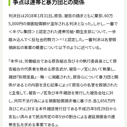
争点は連帯と暴力団との関係
判決日は2018年1月31日。原告、被告の請求ともに棄却、60万
5,000円の損害賠償額が温存される判決となった。しかし、一審で
＜半グレ集団＞と認定された連帯労組・関生支部について、一歩
踏み込んで＜反社会的勢力＞
と認定した。一審判決は名誉毀
※1
損訴訟の事案の概要について以下のように述べている。
「本件は、労働組合である原告組合及びその執行委員長として原
告組合の代表者を務める原告武が、被告一ノ宮において執筆し、
雑誌『別冊宝島』―略―に掲載された、原告らについて暴力団と関
係があるとの内容を含む記事によって原告らの名誉を毀損された
と主張して、被告一ノ宮及び本件雑誌を発行した被告会社に対
し、共同不法行為による損害賠償請求権に基づき、各1,650万円
及びこれに対する本件雑誌発行日である平成25年9月29日から
支払い済みまで民法所定の年5分の割合による遅延損害金の連
帯支払を求める事案である」。