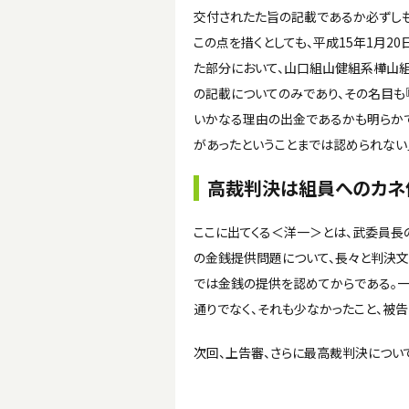
交付されたた旨の記載であるか必ずしも
この点を措くとしても、平成15年1月2
た部分において、山口組山健組系樺山
の記載についてのみであり、その名目も『
いかなる理由の出金であるかも明らかで
があったということまでは認められない」
高裁判決は組員へのカネ
ここに出てくる＜洋一＞とは、武委員長
の金銭提供問題について、長々と判決
では金銭の提供を認めてからである。一
通りでなく、それも少なかったこと、被
次回、上告審、さらに最高裁判決につい