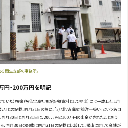
れる関生支部の事務所。
万円・200万円を明記
けていた）帳簿（被告宝島社側が証拠資料として提出）には平成15年1月
い』との記載、同月31日の欄に、「2/7北A組織対策洋一扱い」という名目
り、同月30日と同月31日に、200万円と100万円の出金がされたことをう
ら、同月30日の記載は同月31日の記載と比較して、樺山に対して金銭が