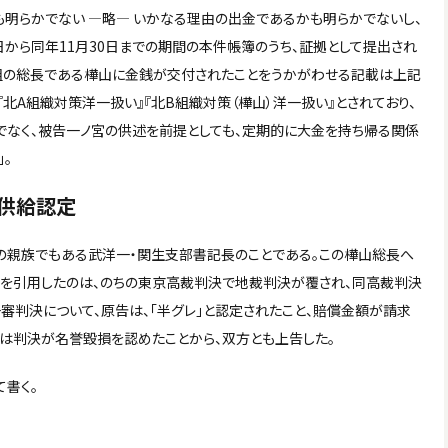
明らかでない ―略― いかなる理由の出金であるかも明らかでないし、
0日から同年11月30日までの期間の本件帳簿のうち、証拠として提出され
組の総長である樺山に金銭が交付されたことをうかがわせる記載は上記
北A組織対策洋一扱い』『北B組織対策（樺山）洋一扱い』とされており、
なく、被告一ノ宮の供述を前提としても、定期的に大金を持ち帰る関係
。
供給認定
の親族でもある武洋一・関生支部書記長のことである。この樺山総長へ
文を引用したのは、のちの東京高裁判決で地裁判決が覆され、同高裁判決
審判決について、原告は、「半グレ」と認定されたこと、賠償金額が請求
告は判決が名誉毀損を認めたことから、双方とも上告した。
て書く。