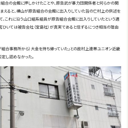
告組合の会館に押しかけたことや、原告武が暴力団関係者と何らかの関
踏まえると、樺山が原告組合の会館に出入りしていた旨の亡村上の供述を
て、これに沿う山口組系組員が原告組合会館に出入りしていたという適
宮ひいては被告会社（宝島社）が真実であると信ずるにつき相当の理由
が組合事務所から）大金を持ち帰っていた」との故村上連帯ユニオン近畿
否定し認めなかった。