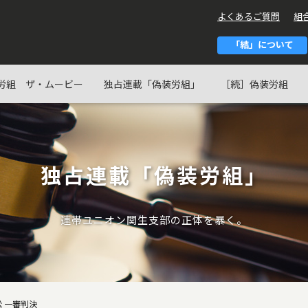
よくあるご質問
組合
「結」について
労組 ザ・ムービー
独占連載「偽装労組」
［続］偽装労組
独占連載「偽装労組」
連帯ユニオン関生支部の正体を暴く。
訴訟 一審判決