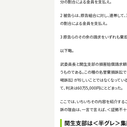
分の割合による金員を支払え。
2 被告らは、原告組合に対し、連帯して
の割合による金員を支払え。
3 原告らのその余の請求をいずれも棄却
以下略。
武委員長と関生支部の損害賠償請求額は、
うものである。この種の名誉棄損訴訟で
喝訴訟）が珍しいことではなくなっている
て、判決は60万5,000円にとどまった。
ここでは、いちいちその内容を紹介する
訴の理由は、一言で言えば、＜証拠不十
関生支部は＜半グレ＞集