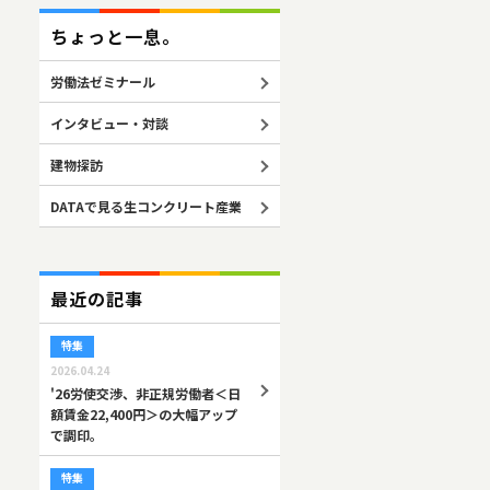
ちょっと一息。
労働法ゼミナール
インタビュー・対談
建物探訪
DATAで見る生コンクリート産業
最近の記事
特集
2026.04.24
'26労使交渉、非正規労働者＜日
額賃金22,400円＞の大幅アップ
で調印。
特集