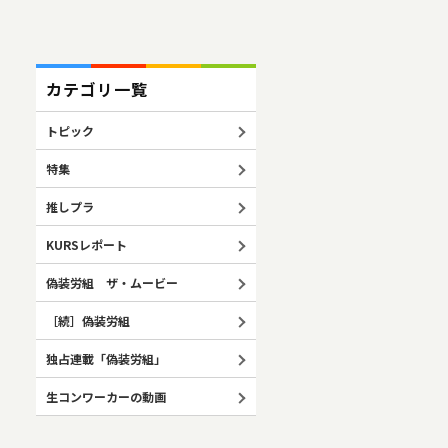
カテゴリ一覧
トピック
特集
推しプラ
KURSレポート
偽装労組 ザ・ムービー
［続］偽装労組
独占連載「偽装労組」
生コンワーカーの動画