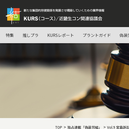
特集
推しプラ
KURSレポート
プラントガイド
偽装
TOP
独占連載「偽装労組」
Vol.9 宝島