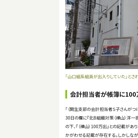
「山口組系組員が出入りしていた」とさ
会計担当者が帳簿に100
「（関生支部の会計担当者Ｓ子さんがつ
30日の欄に『北B組織対策（樺山）洋一扱
の下、『（樺山）100万出』との記載があ
かがわせる記載が存在する。しかしなが