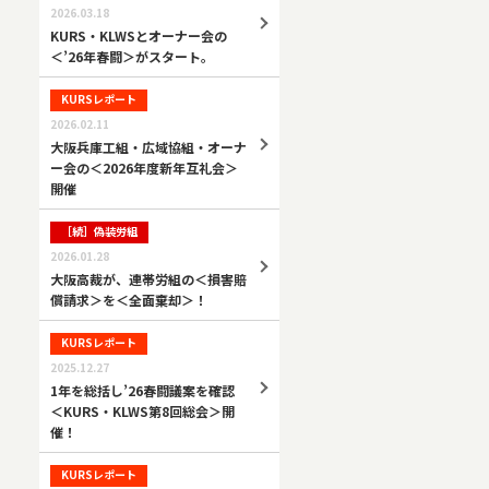
2026.03.18
KURS・KLWSとオーナー会の
＜’26年春闘＞がスタート。
KURSレポート
2026.02.11
大阪兵庫工組・広域協組・オーナ
ー会の＜2026年度新年互礼会＞
開催
［続］偽装労組
2026.01.28
大阪高裁が、連帯労組の＜損害賠
償請求＞を＜全面棄却＞！
KURSレポート
2025.12.27
1年を総括し’26春闘議案を確認
＜KURS・KLWS第8回総会＞開
催！
KURSレポート