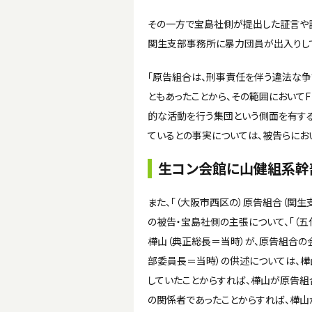
その一方で宝島社側が提出した証言や
関生支部事務所に暴力団員が出入りして
「原告組合は、刑事責任を伴う違法な争
ともあったことから、その範囲において
的な活動を行う集団という側面を有す
ているとの事実については、被告らにお
生コン会館に山健組系幹
また、「（大阪市西区の）原告組合（関
の被告・宝島社側の主張について、「
樺山（典正総長＝当時）が、原告組合の
部委員長＝当時）の供述については、
していたことからすれば、樺山が原告組
の関係者であったことからすれば、樺