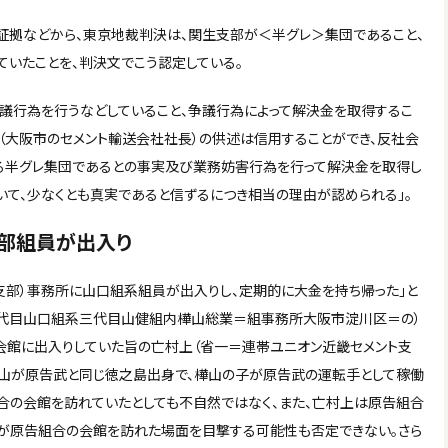
証拠などから、東京地裁判決は、関生支部が＜半グレ＞集団であること、
いたことを、判決文でこう認定している。
議行為を行うなどしていること、争議行為によって解決金を取得するこ
F（大阪市のセメント輸送会社社長）の供述は信用することができ、反社会
る半グレ集団であるとの事実及び業務妨害行為を行って解決金を取得し
いて、少なくとも真実であると信ずるにつき相当の理由が認められる」。
部組員が出入り
生支部）事務所に山口組系組員が出入りし、定期的に大金を持ち帰った」と
（五代目山口組系三代目山健組内樺山総業＝組事務所大阪市淀川区＝の）
会館に出入りしていた旨の亡村上（省一＝連帯ユニオン近畿セメント支
樺山が原告武と同じ徳之島出身で、樺山の子が原告武の運転手として稼働
合の会館を訪れていたとしても不自然ではなく、また、亡村上は原告組合
山が原告組合の会館を訪れた場面を目撃する可能性も否定できない。さら