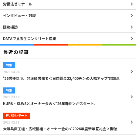
労働法ゼミナール
インタビュー・対談
建物探訪
DATAで見る生コンクリート産業
最近の記事
特集
2026.04.24
'26労使交渉、非正規労働者＜日額賃金22,400円＞の大幅アップで調印。
特集
2026.03.18
KURS・KLWSとオーナー会の＜’26年春闘＞がスタート。
KURSレポート
2026.02.11
大阪兵庫工組・広域協組・オーナー会の＜2026年度新年互礼会＞開催