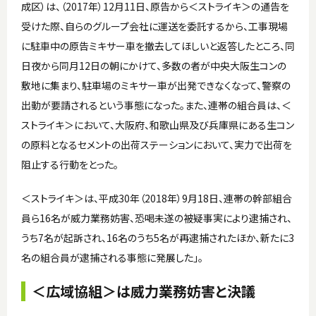
成区）は、（2017年）12月11日、原告から＜ストライキ＞の通告を
受けた際、自らのグループ会社に運送を委託するから、工事現場
に駐車中の原告ミキサー車を撤去してほしいと返答したところ、同
日夜から同月12日の朝にかけて、多数の者が中央大阪生コンの
敷地に集まり、駐車場のミキサー車が出発できなくなって、警察の
出動が要請されるという事態になった。また、連帯の組合員は、＜
ストライキ＞において、大阪府、和歌山県及び兵庫県にある生コン
の原料となるセメントの出荷ステーションにおいて、実力で出荷を
阻止する行動をとった。
＜ストライキ＞は、平成30年（2018年）9月18日、連帯の幹部組合
員ら16名が威力業務妨害、恐喝未遂の被疑事実により逮捕され、
うち7名が起訴され、16名のうち5名が再逮捕されたほか、新たに3
名の組合員が逮捕される事態に発展した」。
＜広域協組＞は威力業務妨害と決議