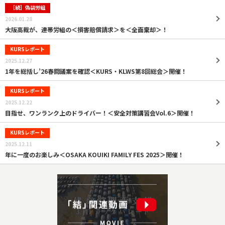
［続］偽装労組
2026.01.28
大阪高裁が、連帯労組の＜損害賠償請求＞を＜全面棄却＞！
KURSレポート
2025.12.27
1年を総括し’26春闘議案を確認＜KURS・KLWS第8回総会＞開催！
KURSレポート
2025.12.22
目指せ、ワンランク上のドライバー！＜安全対策講習会Vol.6＞開催！
KURSレポート
2025.12.11
年に一度のお楽しみ＜OSAKA KOUIKI FAMILY FES 2025＞開催！