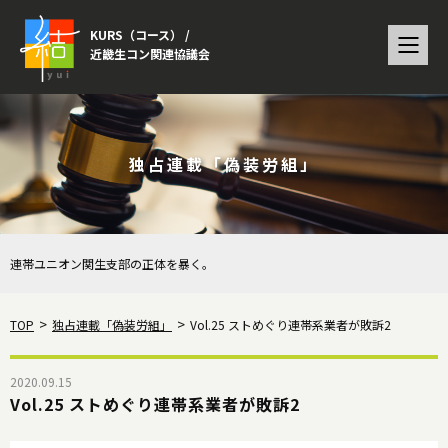
KURS（コース） /
近畿生コン関連協議会
独占連載「偽装労組」
連帯ユニオン関生支部の正体を暴く。
TOP
独占連載「偽装労組」
Vol.25 ストめぐり連帯系業者が敗訴2
2020.09.15
Vol.25 ストめぐり連帯系業者が敗訴2