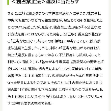
＜独占禁止法＞違反に当たらず
さらに、広域協組がさきの＜本件意思決定＞に基づき、株式会社
中央大阪生コンなど同協組加盟社が、被告との取引を拒絶したこ
とについて先述したが、原告は、独占禁止法19条が「不公正な取
引方法を用いてはならない」と規定し、公正取引委員会が指定す
る「正当な理由なく、共同の取引拒絶」に該当するとして、独占禁
止法違反と主張した。しかし、判決は「正当な理由があれば独占
禁止法違反に反するものではなく、不法行為にも該当しない」と
判断。その理由として、「被告が本件専属運送委託契約の更新を拒
絶したことは、連帯の組合員による生コン生産業者に対する業務
妨害行為に対する措置として、広域協組が行った本件意思決定に
従った結果によるものであり、そのことは、独占禁止法における共
同の取引拒絶に関する正当な理由に該当するものであるから、私
法上も違反とはいえず、不法行為は成立しない」と述べている。ま
さに連帯系業者の完敗である。