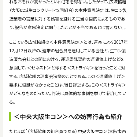
れるおそれが高かったといわざるを得ない。したがって、広域協組
（大阪広域生コンクリート協同組合）の本件意思決定は、生コン製
造業者の営業に対する妨害を避ける正当な目的によるものであ
り、被告が意思決定に関与したことが不当であるとは言えない」。
ここでいう広域協組の＜本件意思決定＞とは、連帯による2017年
12月12日以降の、連帯の組合員を雇用している会社と、生コン製
造販売会社との間における、運送委託契約の運賃値上げなどを
意図して、＜ゼネスト＞と称する＜ストライキ＞を行ったことに対
する、広域協組の理事会決議のことである。この＜運賃値上げ＞
要求に根拠がなかったことは、後日詳述する。この＜ストライキ＞
がどんなものだったか。判決は具体的な事例を挙げて紹介してい
る。
＜中央大阪生コン＞への妨害行為も紹介
たとえば「（広域協組の組合員である）中央大阪生コン（大阪市西