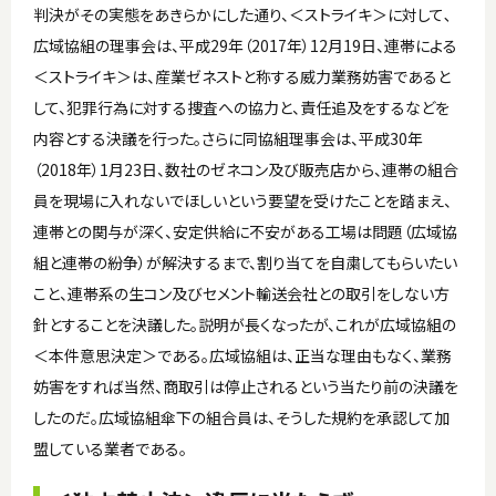
判決がその実態をあきらかにした通り、＜ストライキ＞に対して､
広域協組の理事会は、平成29年（2017年）12月19日、連帯による
＜ストライキ＞は、産業ゼネストと称する威力業務妨害であると
して、犯罪行為に対する捜査への協力と、責任追及をするなどを
内容とする決議を行った。さらに同協組理事会は、平成30年
（2018年）1月23日、数社のゼネコン及び販売店から、連帯の組合
員を現場に入れないでほしいという要望を受けたことを踏まえ、
連帯との関与が深く、安定供給に不安がある工場は問題（広域協
組と連帯の紛争）が解決するまで、割り当てを自粛してもらいたい
こと、連帯系の生コン及びセメント輸送会社との取引をしない方
針とすることを決議した。説明が長くなったが、これが広域協組の
＜本件意思決定＞である。広域協組は、正当な理由もなく、業務
妨害をすれば当然、商取引は停止されるという当たり前の決議を
したのだ。広域協組傘下の組合員は、そうした規約を承認して加
盟している業者である。