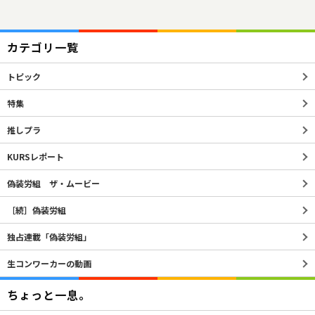
カテゴリ一覧
トピック
特集
推しプラ
KURSレポート
偽装労組 ザ・ムービー
［続］偽装労組
独占連載「偽装労組」
生コンワーカーの動画
ちょっと一息。