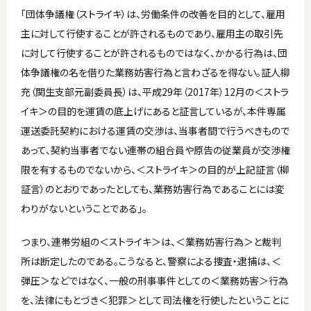
「団体争議権（ストライキ）は、労働条件の改善を目的として、雇用
主に対して行使することが許されるものであり、雇用主の取引先
に対して行使することが許されるものではなく、かかる行為は、団
体争議権の名を借りた業務妨害行為と言わざるを得ない。証人柳
充（関生支部元副委員長）は、平成29年（2017年）12月の＜ストラ
イキ＞の目的を運賃の底上げにあると証言しているが、本件専属
運送委託契約における運賃の交渉は、当事者間で行うべきもので
あって、契約当事者でない連帯の組合員や原告の従業員が交渉権
限を有するものでないから、＜ストライキ＞の目的が上記証言（柳
証言）のとおりであったとしても、業務妨害行為であることには変
わりがないということである」。
つまり、連帯労組の＜ストライキ＞は、＜業務妨害行為＞と裁判
所は断定したのである。こうなると、警察による捜査・逮捕は、＜
弾圧＞などではなく、一般の刑事事件としての＜業務妨害＞行為
を、法律にもとづき＜犯罪＞として司法権を行使したということに