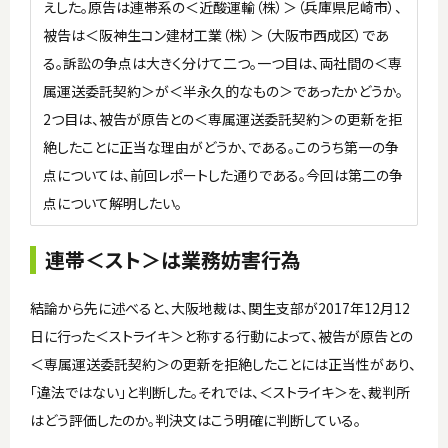
えした。原告は連帯系の＜近酸運輸（株）＞（兵庫県尼崎市）、
被告は＜阪神生コン建材工業（株）＞（大阪市西成区）であ
る。訴訟の争点は大きく分けて二つ。一つ目は、両社間の＜専
属運送委託契約＞が＜半永久的なもの＞であったかどうか。
2つ目は、被告が原告との＜専属運送委託契約＞の更新を拒
絶したことに正当な理由がどうか、である。このうち第一の争
点については、前回レポートした通りである。今回は第二の争
点について解明したい。
連帯＜スト＞は業務妨害行為
結論から先に述べると、大阪地裁は、関生支部が2017年12月12
日に行った＜ストライキ＞と称する行動によって、被告が原告との
＜専属運送委託契約＞の更新を拒絶したことには正当性があり、
「違法ではない」と判断した。それでは、＜ストライキ＞を、裁判所
はどう評価したのか。判決文はこう明確に判断している。